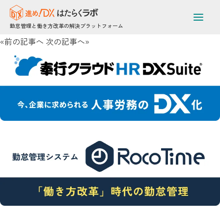
勤務体系の異なる本社・工場間の勤怠管理[[br]]を一本化！電子
機器製造メーカーが[[br]]RocoTimeで成し遂げた労務改革
勤怠管理と働き方改革の解決プラットフォーム
2025年6月18日 /
«前の記事へ
次の記事へ»