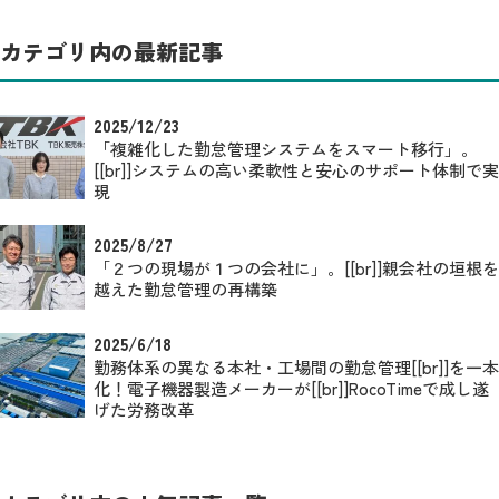
カテゴリ内の最新記事
2025/12/23
「複雑化した勤怠管理システムをスマート移行」。
[[br]]システムの高い柔軟性と安心のサポート体制で実
現
2025/8/27
「２つの現場が１つの会社に」。[[br]]親会社の垣根を
越えた勤怠管理の再構築
2025/6/18
勤務体系の異なる本社・工場間の勤怠管理[[br]]を一本
化！電子機器製造メーカーが[[br]]RocoTimeで成し遂
げた労務改革