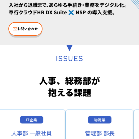
お問い合わせ
ISSUES
人事、総務部が
抱える課題
T企業
物流業
製
 一般社員
管理部 部長
経営企画