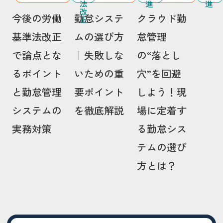
法
進
進
改
今後の労働
勤怠システ
クラウド勤
正
基準法改正
ムの選び方
怠管理
で論点とな
｜失敗しな
の“落とし
るポイント
いための重
穴”を回避
と勤怠管理
要ポイント
しよう！現
システムの
を徹底解説
場に定着す
実務対策
る勤怠シス
テムの選び
方とは？