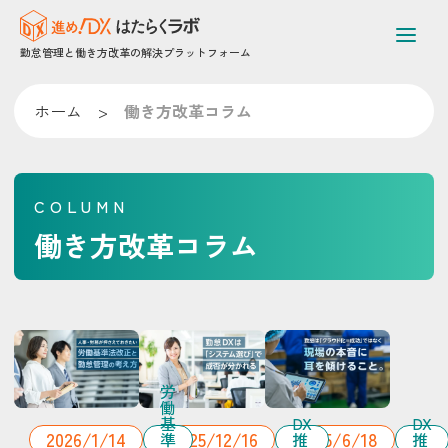
勤怠管理と働き方改革の解決プラットフォーム
ホーム
>
働き方改革コラム
COLUMN
働き方改革コラム
労
働
基
DX
DX
2026/1/14
2025/12/16
2025/6/18
準
推
推