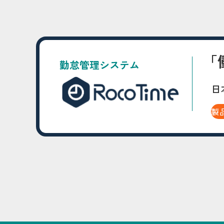
「
勤怠管理システム
日
製