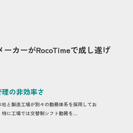
ーがRocoTimeで成し遂げ
管理の非効率さ
本社と製造工場が別々の勤務体系を採用してお
。特に工場では交替制シフト勤務を…