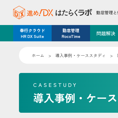
勤怠管理と
奉行クラウド
勤怠管理
問題解決
HR DX Suite
RocoTime
ホーム
>
導入事例・ケーススタディ
>
CASESTUDY
導入事例・ケース