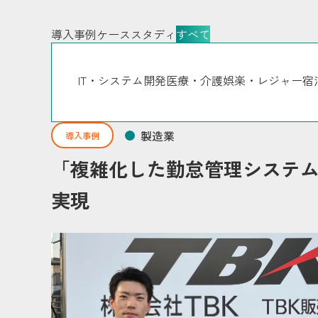
導入事例
ケーススタディ
すべて
IT・システム開発
医療・介護
娯楽・レジャー
宿
製造業
導入事例
「複雑化した勤怠管理システ
実現