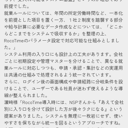
前提でした。
就業ルールについては、年間の所定労働時間など、一本化
を前提とした項目を置く一方、１社２制度を踏襲する部分
や給与計算に必要なデータ作成などについては、「どこか
らどこまでをシステムで吸収するか」を整理の上、
RocoTimeのパラメータ設定で対応可能な仕組みとしまし
た。」
システム利用の入り口にも設計上の工夫があります。会社
ごとに初期設定や管理マスターを分けることで、異なる就
業ルールに対応しつつも、申請・承認・集計などの実運用
は共通の仕組みで処理されるよう統一されています。
さらに、ログイン後の画面構成や申請経路に分岐条件を設
けることで、ユーザーである社員が迷わず使えるような導
線が整えられました。
濵﨑様
「RocoTime導入時には、NSPさんから『あえて会社
別に入り口を分けて設計した方が後々ラクになる』という
提案がありました。システムを無理に一枚岩にせず、使い
やすさを保ちながら統一を図るというアプローチですね。