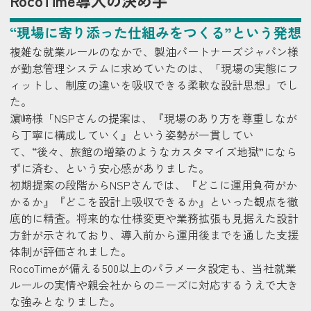
RocoTime導入の決め手
“現場に寄り添った仕組みをつくる”という発想
複雑な就業ルールのなかで、製油パートナーズジャパン様
が勤怠管理システムに求めていたのは、「現場の実態にフ
ィットし、制度の違いを吸収できる柔軟な設計思想」でし
た。
濵﨑様
「NSPさんの提案は、『現場のあり方を尊重しなが
ら丁寧に構成していく』という姿勢が一貫してい
て、“後々、旅館の増築のようなカスタマイズ地獄”になら
ずに済む、という安心感がありました。
初期提案の段階からNSPさんでは、『どこに運用負荷がか
かるか』『どこを設計上吸収できるか』といった観点を徹
底的に精査。将来的な仕様変更や業務拡張も見据えた設計
方針が示されており、導入前から運用後までを通した支援
体制が評価されました。
RocoTimeが備える500以上のパラメータ設定も、当社就業
ルールの実情や親会社からのニーズに対応するうえで大き
な強みとなりました。