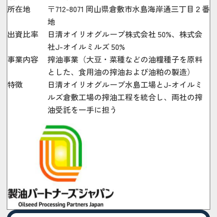
所在地
〒712-8071 岡山県倉敷市水島海岸通三丁目２番
地
出資比率
日清オイリオグループ株式会社 50%、株式会
社J-オイルミルズ 50%
事業内容
搾油事業（大豆・菜種などの油糧種子を原料
とした、食用油の搾油および油粕の製造）
特徴
日清オイリオグループ水島工場とJ-オイルミ
ルズ倉敷工場の搾油工程を統合し、両社の搾
油受託を一手に担う