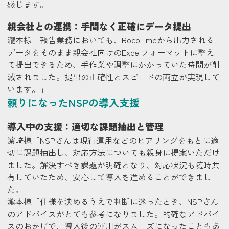
感じます。」
親会社との連携：手間なく正確にデータ提出
瀧本様
「報告業務においても、RocoTimeから出力される
データをそのまま親会社向けのExcelフォーマットに整え
て提出できるため、手作業や調整にかかっていた時間が削
減されました。提出の正確性とスピードの両立が実現して
います。」
頼りになったNSPの導入支援
導入中の支援：適切な課題抽出と管理
濵﨑様
「NSPさんは現行運用などのヒアリングをもとに適
切に課題抽出し、対応方法についても親身に提案いただけ
ました。解決すべき課題が明確となり、対応状況も随時共
有していたため、安心して導入を進めることができまし
た。
瀧本様
「仕様を決めるうえで判断に迷ったとき、NSPさん
のアドバイスがとても参考になりました。的確なアドバイ
スのおかげで、導入後の運用がスムーズになったこともあ