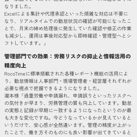
なりました。
Excelによる集計や代理承認といった煩雑な対応は不要に
なり、リアルタイムでの勤怠状況の確認が可能になったこ
とで、月末の締め処理後に発生していた確認や修正の作業
も減少し、運用は事後対応型から即時確認・管理型へとシ
フトしています。」
管理部門での効果：労務リスクの抑止と情報活用の
精度向上
RocoTimeに標準搭載された各種レポート機能の活用によ
り、勤怠情報は人事部門・現場管理者・経営層それぞれが
必要な視点で把握できるようになりました。
瀧本様
「過重労働や申請漏れ、申請誤りといったリスクへ
の気付きが早まり、労務管理の質も向上しています。勤怠
の実態と記録が早期に一致するようになったというのが最
も大きな変化ですね。今どうなっているかが見えていると
いうだけで、安心感が全然違います。管理の精度が上がっ
たことで、働き方そのものにも良い影響が出てきていると