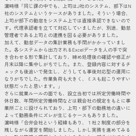
濵﨑様
「同じ課の中でも、上司はJ社のシステム、部下はN
社のシステムというケースがありました。そういう場合、
上司が部下の勤怠をシステム上では直接承認できないので
す。代理承認者を立てて対応していましたが、別途、勤怠
管理者である上司との連携を図る必要がありました。
加えて、勤怠データの集計業務も手間がかかっていまし
た。各システムから出力されるExcelデータを人の手で突
き合わせる形で集計しており、締め処理後の確認や修正が
月末以降に集中しがちでした。また、登録内容に対するチ
ェックも後追いで発生し、どうしても事後対応型の運用に
なりがちでした。作業負荷も大きく、ミスも起こりやすい
状態だったと思います。」
さらに就業ルールの面でも、設立当初では所定労働時間や
休日数、年間所定労働時間などは親会社の規定をもとに事
業所ごとに設けられており、上司・部下の勤務地の違いに
よって勤務条件にズレが生じるケースもありました。
濵﨑様
「合弁会社という経緯もあり、１社２制度の部分を
残しながら運営を開始しました。しかし実務を進めてみる