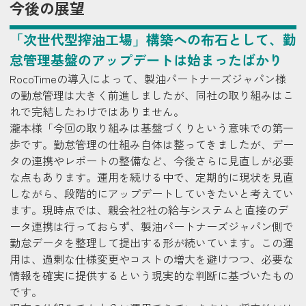
今後の展望
「次世代型搾油工場」構築への布石として、勤
怠管理基盤のアップデートは始まったばかり
RocoTimeの導入によって、製油パートナーズジャパン様
の勤怠管理は大きく前進しましたが、同社の取り組みはこ
れで完結したわけではありません。
瀧本様
「今回の取り組みは基盤づくりという意味での第一
歩です。勤怠管理の仕組み自体は整ってきましたが、デー
タの連携やレポートの整備など、今後さらに見直しが必要
な点もあります。運用を続ける中で、定期的に現状を見直
しながら、段階的にアップデートしていきたいと考えてい
ます。現時点では、親会社2社の給与システムと直接のデ
ータ連携は行っておらず、製油パートナーズジャパン側で
勤怠データを整理して提出する形が続いています。この運
用は、過剰な仕様変更やコストの増大を避けつつ、必要な
情報を確実に提供するという現実的な判断に基づいたもの
です。