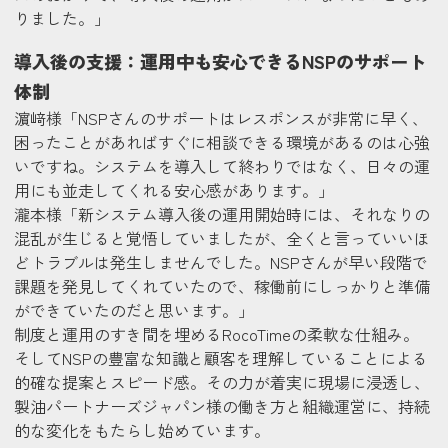
りました。」
導入後の支援：運用中も安心できるNSPのサポート
体制
濵﨑様
「NSPさんのサポートはレスポンスが非常に早く、
困ったことがあればすぐに相談できる環境があるのは心強
いですね。システムを導入して終わりではなく、日々の運
用にも並走してくれる安心感があります。」
瀧本様
「新システム導入後の運用開始時には、それなりの
混乱が生じると覚悟していましたが、全くと言っていいほ
どトラブルは発生しませんでした。NSPさんが早い段階で
課題を発見してくれていたので、稼働前にしっかりと準備
ができていたのだと思います。」
制度と運用のすき間を埋めるRocoTimeの柔軟な仕組み。
そしてNSPの豊富な知識と顧客を理解していることによる
的確な提案とスピード感。その力が着実に現場に浸透し、
製油パートナーズジャパン様の働き方と組織運営に、持続
的な変化をもたらし始めています。