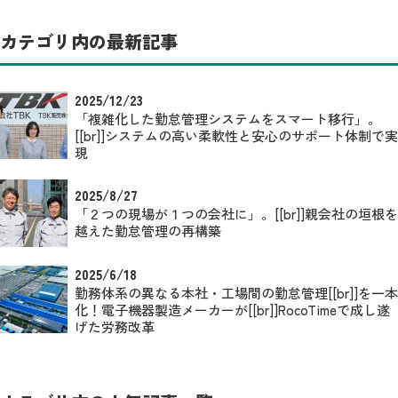
カテゴリ内の最新記事
2025/12/23
「複雑化した勤怠管理システムをスマート移行」。
[[br]]システムの高い柔軟性と安心のサポート体制で実
現
2025/8/27
「２つの現場が１つの会社に」。[[br]]親会社の垣根を
越えた勤怠管理の再構築
2025/6/18
勤務体系の異なる本社・工場間の勤怠管理[[br]]を一本
化！電子機器製造メーカーが[[br]]RocoTimeで成し遂
げた労務改革