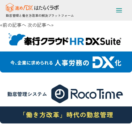
勤務体系の異なる本社・工場間の勤怠管理[[br]]を一本化！電子
機器製造メーカーが[[br]]RocoTimeで成し遂げた労務改革
勤怠管理と働き方改革の解決プラットフォーム
2025年6月18日 /
«前の記事へ
次の記事へ»