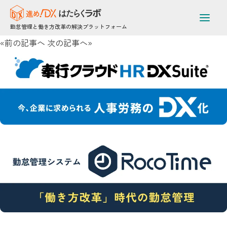
10,000名以上の勤怠管理負担を解消！[[br]]アミューズメント系
総合企業が[[br]]RocoTimeで達成した業務の効率化
勤怠管理と働き方改革の解決プラットフォーム
2025年6月25日 /
«前の記事へ
次の記事へ»