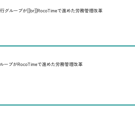
グループが[[br]]RocoTimeで進めた労務管理改革
プがRocoTimeで進めた労務管理改革