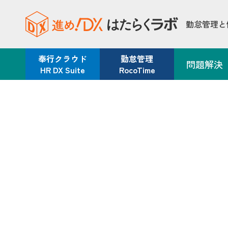
グループ複数社の異なる就業規則[[br]]を統合！地方銀行グループが[
2025年6月18日 /
勤怠管理と
«前の記事へ
次の記事へ»
奉行クラウド
勤怠管理
問題解決
HR DX Suite
RocoTime