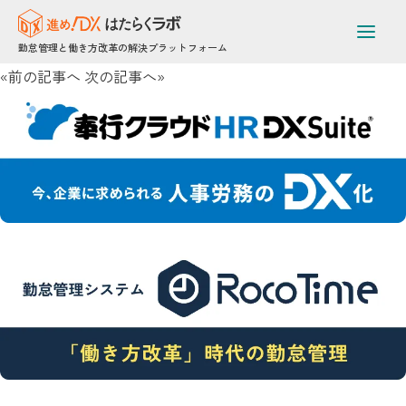
法改正対応をわずか3か月で完了！[[br]]システム開発・製造メ
ーカーの[[br]]勤怠管理システム刷新事例
勤怠管理と働き方改革の解決プラットフォーム
2025年6月18日 /
«前の記事へ
次の記事へ»