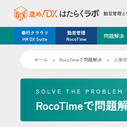
勤怠管理と
奉行クラウド
勤怠管理
問題解決
HR DX Suite
RocoTime
ホーム
>
RocoTimeで問題解決
>
人事
SOLVE THE PROBLEM
RocoTimeで問題