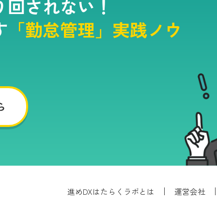
り回されない！
す
「勤怠管理」実践ノウ
ら
進めDXはたらくラボとは
運営会社